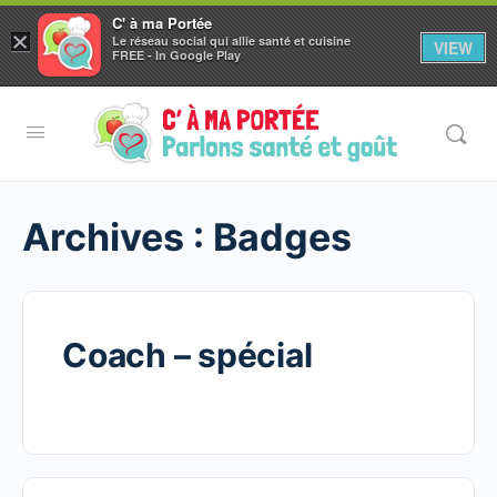
C' à ma Portée
×
Le réseau social qui allie santé et cuisine
VIEW
Aller au
FREE - In Google Play
contenu
principal
Archives :
Badges
Coach – spécial