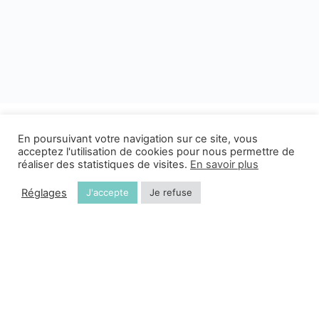
En poursuivant votre navigation sur ce site, vous
acceptez l'utilisation de cookies pour nous permettre de
réaliser des statistiques de visites.
En savoir plus
Réglages
J'accepte
Je refuse
© 2026 - C' à ma Portée est une plateforme du
SMR Pédiatrique
Val Pré Vert
CGU
Mentions légales
Cette plateforme est développée par
Creative Slashers
et
People Like Us