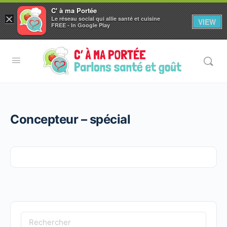
C' à ma Portée
×
Le réseau social qui allie santé et cuisine
VIEW
Aller au
FREE - In Google Play
contenu
principal
Concepteur – spécial
Recherche