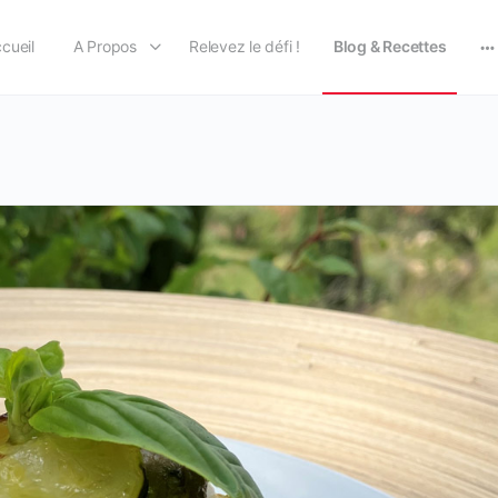
cueil
A Propos
Relevez le défi !
Blog & Recettes
M
op