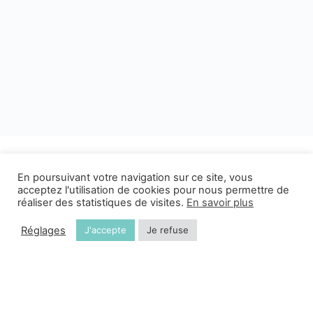
En poursuivant votre navigation sur ce site, vous
acceptez l'utilisation de cookies pour nous permettre de
réaliser des statistiques de visites.
En savoir plus
Réglages
J'accepte
Je refuse
© 2026 - C' à ma Portée est une plateforme du
SMR Pédiatrique
Val Pré Vert
CGU
Mentions légales
Cette plateforme est développée par
Creative Slashers
et