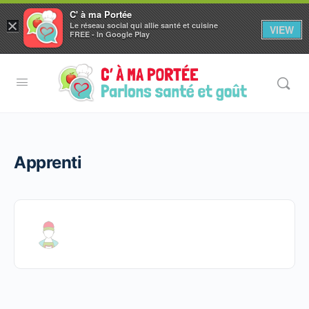
C' à ma Portée
×
Le réseau social qui allie santé et cuisine
VIEW
Aller au
FREE - In Google Play
contenu
principal
Apprenti