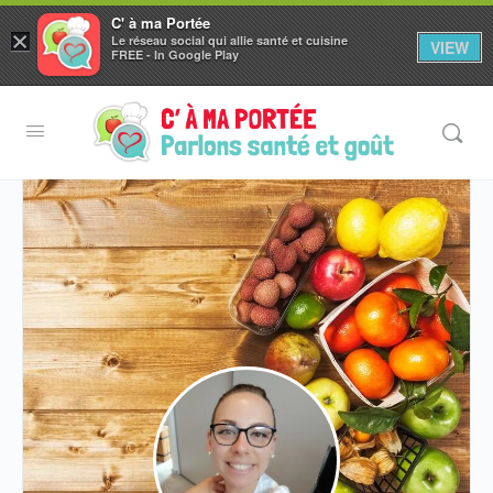
C' à ma Portée
×
Le réseau social qui allie santé et cuisine
VIEW
Aller au
FREE - In Google Play
contenu
principal