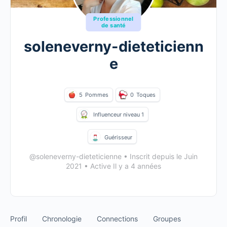
Professionnel
de santé
soleneverny-dieteticienn
e
5
Pommes
0
Toques
Influenceur niveau 1
Guérisseur
@soleneverny-dieteticienne
•
Inscrit depuis le Juin
2021
•
Active Il y a 4 années
Profil
Chronologie
Connections
Groupes