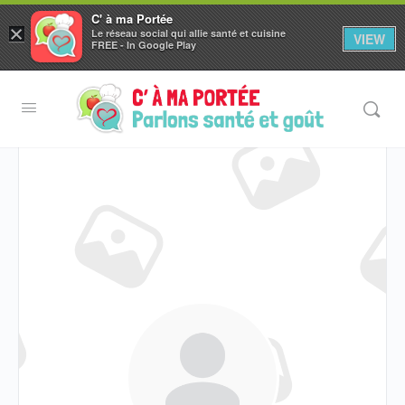
C' à ma Portée
×
Le réseau social qui allie santé et cuisine
VIEW
Aller au
FREE - In Google Play
contenu
principal