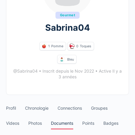
Gourmet
Sabrina04
1
Pomme
0
Toques
Bleu
@Sabrina04
•
Inscrit depuis le Nov 2022
•
Active Il y a
3 années
Profil
Chronologie
Connections
Groupes
Videos
Photos
Documents
Points
Badges