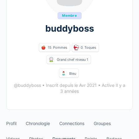
Membre
buddyboss
15
Pommes
0
Toques
Grand chef niveau 1
Bleu
@buddyboss
•
Inscrit depuis le Avr 2021
•
Active Il y a
3 années
Profil
Chronologie
Connections
Groupes
Videos
Photos
Documents
Points
Badges