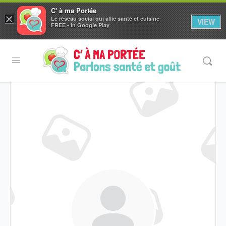
C' à ma Portée
×
Le réseau social qui allie santé et cuisine
VIEW
Aller au
FREE - In Google Play
contenu
principal