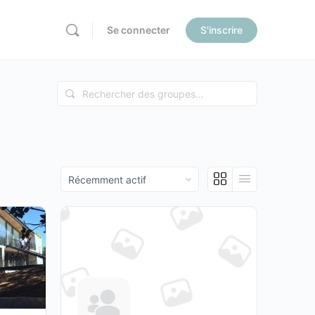
Se connecter
S'inscrire
ore
tions
Rechercher
des
groupes…
Trier
par: