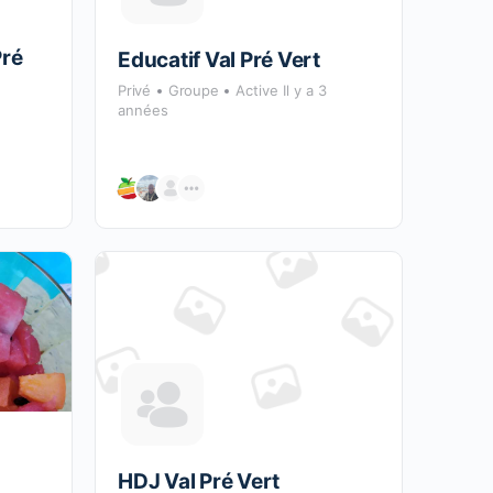
Pré
Educatif Val Pré Vert
Privé
Groupe
Active Il y a 3
années
HDJ Val Pré Vert