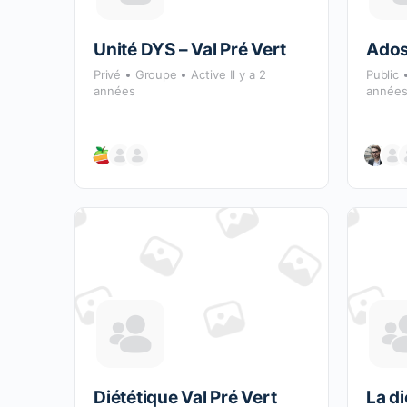
Unité DYS – Val Pré Vert
Ados 
Privé
Groupe
Active Il y a 2
Public
années
année
Diététique Val Pré Vert
La di