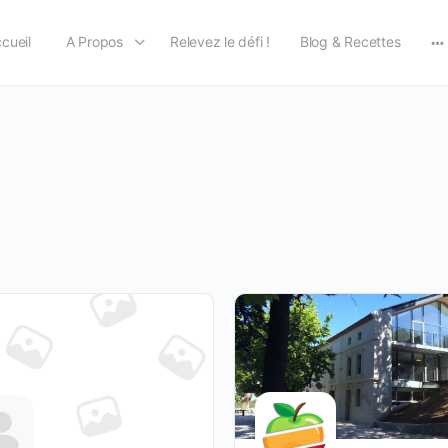
cueil
A Propos
Relevez le défi !
Blog & Recettes
M
op