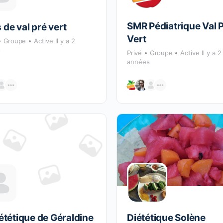
SMR Pédiatrique Val 
de val pré vert
Vert
Groupe
Active Il y a 2
s
Privé
Groupe
Active Il y a 2
années
ététique de Géraldine
Diététique Solène